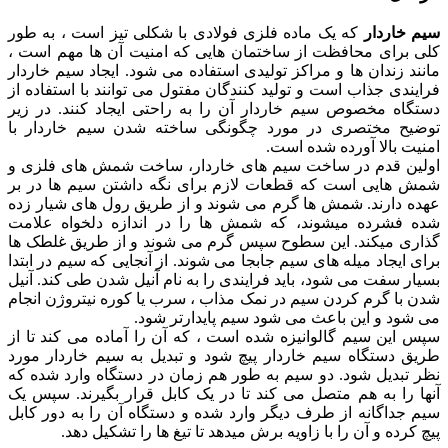
سیم خاردار
که یک ماده فلزی فولادی با شکلی تیز است ، به طور
کلی برای محافظت از ساختمان هایی که امنیت آن ها مهم است ،
مانند زندان ها و مراکز تولیدی استفاده می شود. ایجاد سیم خاردار
فرایندی جذاب است و تولید کنندگان مفتول می توانند با استفاده از
دستگاه مخصوص سیم خاردار آن را به راحتی ایجاد کنند. در زیر
توضیح مختصری در مورد چگونگی ساخته شدن سیم خاردار با
امنیت بالا آورده شده است.
اولین قدم در ساخت سیم های خاردار، ساخت شمش های فلزی و
شمش هایی است که قطعات لازم برای نگه داشتن سیم ها در بر
عهده دارند. شمش ها گرم می شوند و از طریق رول های شیار زده
شده فشرده میشوند، که شمش ها را در اندازه دلخواه علامت
گذاری میکند. این سطوح سپس گرم می شوند و از طریق غلطک ها
برای ایجاد میله های سیم جابجا می شوند. از آنجایی که سیم در ابتدا
بسیار سفت می شود، باید فرایندی را به نام آنیل شدن طی کند. آنیل
شدن با گرم کردن سیم در نمک مذاب ، سرب یا کوره نیتروژن انجام
می شود و این باعث می شود سیم پایدارتر شود.
سپس این سیم گالوانیزه شده است ، که آن را آماده می کند تا از
طریق دستگاه سیم خاردار پیچ شود و تبدیل به سیم خاردار مورد
نظر تبدیل شود. دو سیم به طور هم زمان در دستگاه وارد شده که
آنها را به هم متصل می کند تا در یک کابل قرار بگیرند. سپس یک
سیم جداگانه از طرف دیگر وارد شده و دستگاه آن را به دور کابل
پیچ کرده و آن را با زاویه برش میدهد تا تیغ ها را تشکیل دهد.