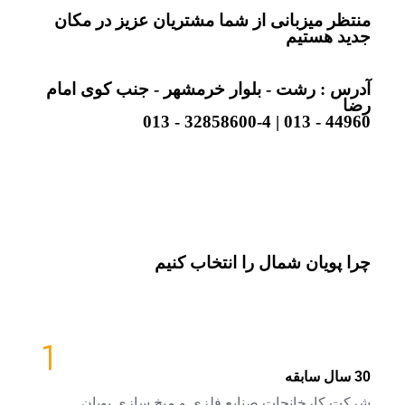
منتظر میزبانی از شما مشتریان عزیز در مکان
جدید هستیم
آدرس : رشت - بلوار خرمشهر - جنب کوی امام
رضا
44960 - 013 | 32858600-4 - 013
چرا پویان شمال را انتخاب کنیم
30 سال سابقه
شرکت کارخانجات صنایع فلزی و میخ سازی پویان