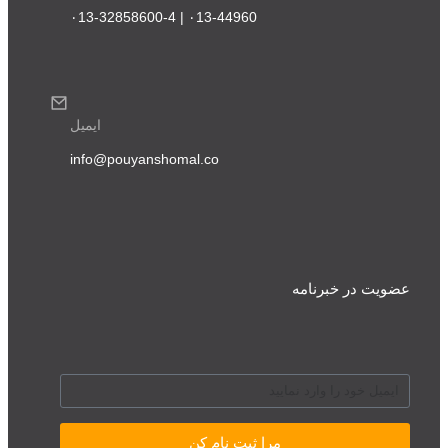
۰13-44960 | ۰13-32858600-4
ایمیل
info@pouyanshomal.co
عضویت در خبرنامه
مرا ثبت نام کن