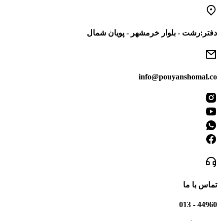
رفتن
به
محتوا
دفتر:رشت - بلوار خرمشهر - پویان شمال
info@pouyanshomal.co
تماس با ما
44960 - 013