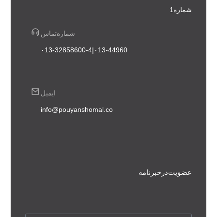
شماره 1
شماره تماس
۰13-44960 | ۰13-32858600-4
ایمیل
info@pouyanshomal.co
عضویت در خبرنامه