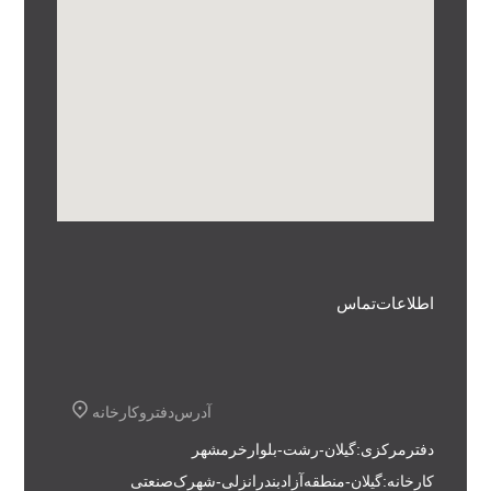
اطلاعات تماس
آدرس دفتر و کارخانه
دفتر مرکزی : گیلان - رشت - بلوار خرمشهر
کارخانه : گیلان - منطقه آزاد بندر انزلی - شهرک صنعتی