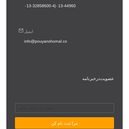
۰13-44960 | ۰13-32858600-4
ایمیل
info@pouyanshomal.co
عضویت در خبرنامه
مرا ثبت نام کن