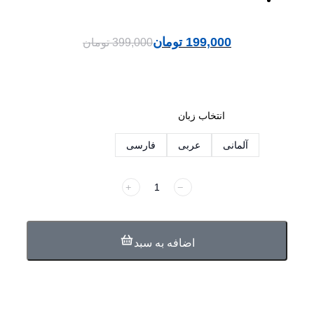
199,000
تومان
399,000
تومان
انتخاب زبان
آلمانی
عربی
فارسی
﹢
﹣
اضافه به سبد