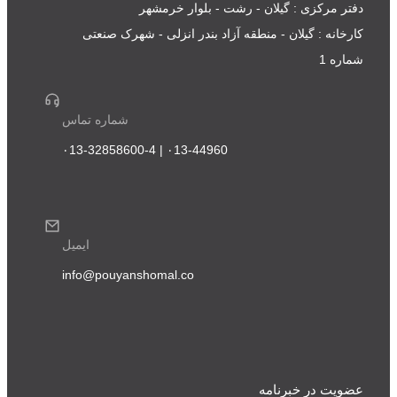
دفتر مرکزی : گیلان - رشت - بلوار خرمشهر
کارخانه : گیلان - منطقه آزاد بندر انزلی - شهرک صنعتی
شماره 1
شماره تماس
۰13-44960 | ۰13-32858600-4
ایمیل
info@pouyanshomal.co
عضویت در خبرنامه