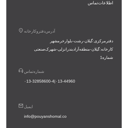
اطلاعات تماس
آدرس دفتر و کارخانه
دفتر مرکزی : گیلان - رشت - بلوار خرمشهر
کارخانه : گیلان - منطقه آزاد بندر انزلی - شهرک صنعتی
شماره 1
شماره تماس
۰13-44960 | ۰13-32858600-4
ایمیل
info@pouyanshomal.co