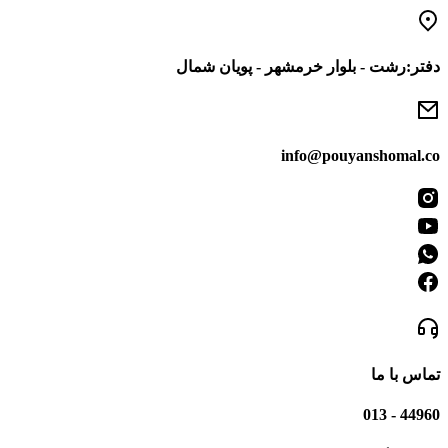
رفتن
به
محتوا
دفتر:رشت - بلوار خرمشهر - پویان شمال
info@pouyanshomal.co
تماس با ما
44960 - 013