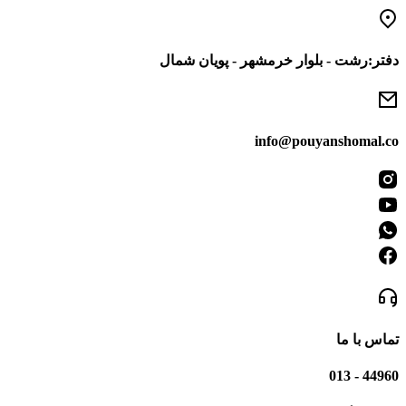
رفتن
به
محتوا
دفتر:رشت - بلوار خرمشهر - پویان شمال
info@pouyanshomal.co
تماس با ما
44960 - 013